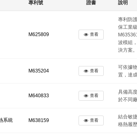
專利號
證書
說明
專利防
保工業
M625809
查看
M635
波模組
決方案
可依據
M635204
查看
置，達
具備高
M640833
查看
於不同
結合敏
熱系統
M638159
查看
格熱履歷（