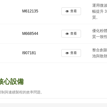
運用微
M612135
查看
幅提升 
質。
優化粉
M668544
查看
質一致
整合創
I907181
查看
池與散
核心設備
限制與連續製程的效率問題。