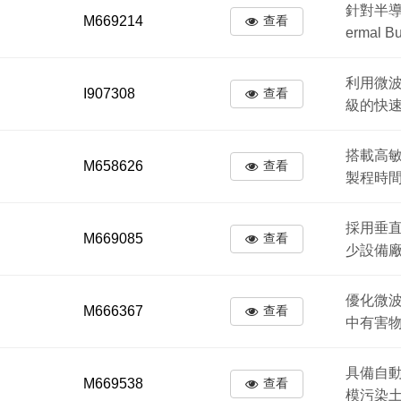
針對半導
M669214
查看
ermal
利用微
I907308
查看
級的快
搭載高
M658626
查看
製程時
採用垂
M669085
查看
少設備
優化微
M666367
查看
中有害
具備自
M669538
查看
模污染