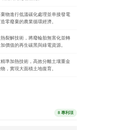
廢棄物進行低溫碳化處理並串接發電
打造零廢棄的農業循環經濟。
波熱裂解技術，將廢輪胎無害化並轉
附加價值的再生碳黑與綠電資源。
波精準加熱技術，高效分離土壤重金
機物，實現大面積土地復育。
8 專利項