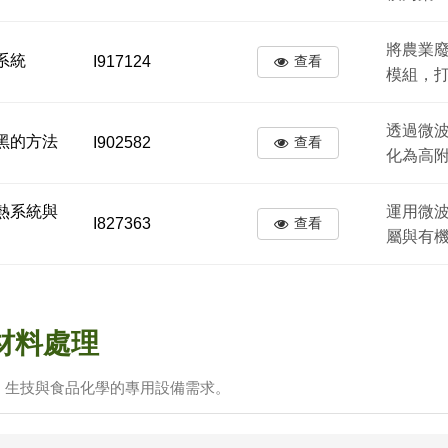
將農業
系統
I917124
查看
模組，
透過微
黑的方法
I902582
查看
化為高
熱系統與
運用微
I827363
查看
屬與有
材料處理
、生技與食品化學的專用設備需求。