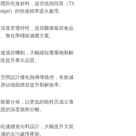
體與先進材料，提供低熱預算（Th
 Budget）的快速精準退火處理。
波深度穿透特性，提供醫療級與食品
速、無化學殘留滅菌方案。
敏捷溫控機制，大幅縮短廢棄物裂解
間並提升產出品質。
直空間設計優化熱傳導路徑，有效減
廠房佔地面積並提升裂解效率。
波能量分佈，以更低的能耗完成土壤
物質的深度脫附分離。
動化連續進出料設計，大幅提升大規
土壤的去污處理產能。