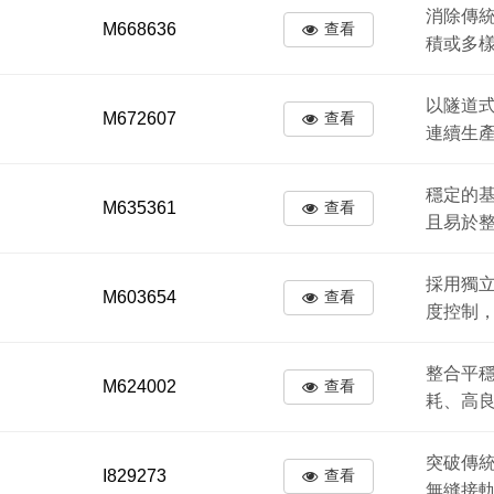
消除傳
M668636
查看
積或多
以隧道
M672607
查看
連續生
穩定的
M635361
查看
且易於
採用獨
M603654
查看
度控制
整合平
M624002
查看
耗、高
突破傳
I829273
查看
無縫接