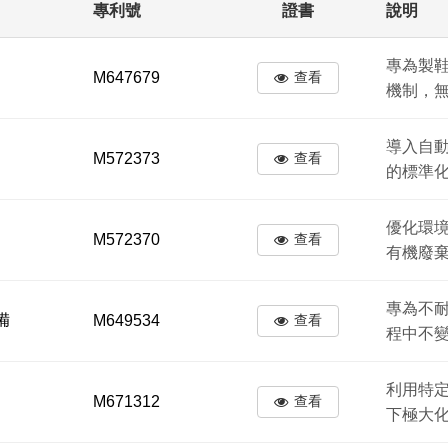
專利號
證書
說明
專為製
M647679
查看
機制，
導入自
M572373
查看
的標準
優化環
M572370
查看
有機廢
專為不
備
M649534
查看
程中不
利用特
M671312
查看
下極大